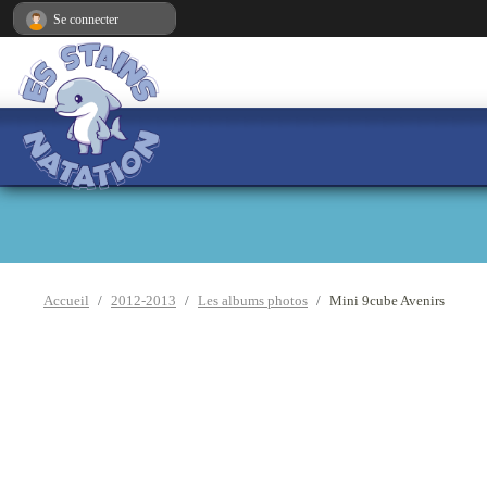
Panneau de gestion des cookies
Se connecter
Accueil
2012-2013
Les albums photos
Mini 9cube Avenirs