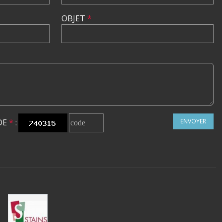
OBJET
*
DE
*
:
ENVOYER