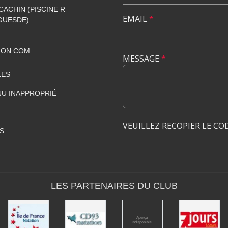
CACHIN (PISCINE R
EMAIL
*
GUESDE)
ION.COM
MESSAGE
*
LES
U INAPPROPRIÉ
VEUILLEZ RECOPIER LE CO
S
LES PARTENAIRES DU CLUB