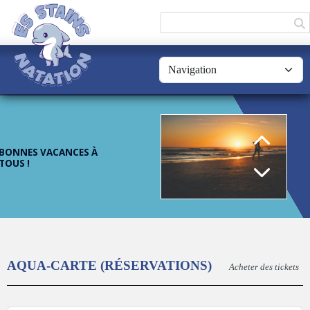
Panneau de gestion des cookies
T-SHIRT ADHÉRENT
BONNES VACANCES À
TOUS !
RETOUR DES
COMMUNAUTÉS
AQUA-CARTE (RÉSERVATIONS)
Acheter des tickets
WHATSAPP !