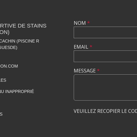
NOM
*
TIVE DE STAINS
ION)
CACHIN (PISCINE R
EMAIL
*
GUESDE)
ION.COM
MESSAGE
*
LES
U INAPPROPRIÉ
VEUILLEZ RECOPIER LE CO
S