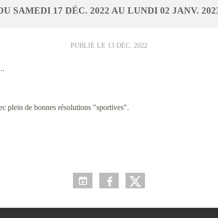
DU
SAMEDI
17
DÉC.
2022
AU
LUNDI
02
JANV.
202
PUBLIÉ LE
13 DÉC. 2022
..
c plein de bonnes résolutions "sportives".