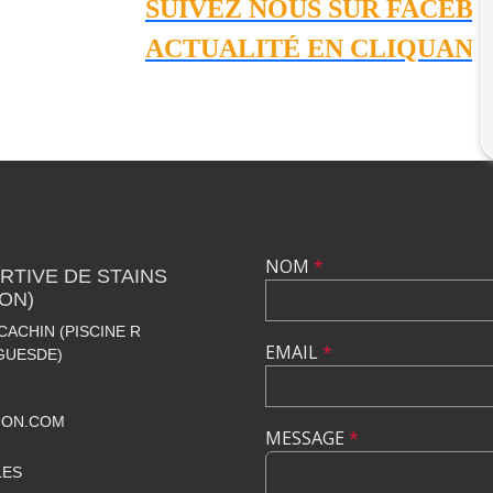
SUIVEZ NOUS SUR FACEBOOK
ACTUALITÉ EN CLIQUANT SU
NOM
*
TIVE DE STAINS
ION)
CACHIN (PISCINE R
EMAIL
*
GUESDE)
ION.COM
MESSAGE
*
LES