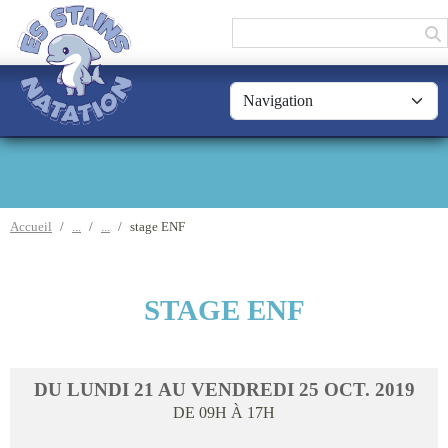
Panneau de gestion des cookies
Accueil
stage ENF
STAGE ENF
DU
LUNDI
21
AU
VENDREDI
25
OCT.
2019
DE 09H À 17H