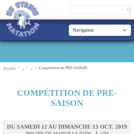
Panneau de gestion des cookies
Accueil
Compétition de PRE-SAISON
COMPÉTITION DE PRE-
SAISON
DU
SAMEDI
12
AU
DIMANCHE
13
OCT.
2019
PISCINE DE MARVILLE
93200
- À 17H